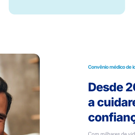
Convênio médico de i
Desde 20
a cuida
confianç
Com milhares de vid