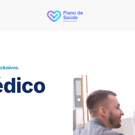
clusivos.
dico