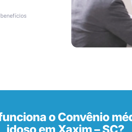
benefícios
unciona o Convênio méd
idoso em Xaxim – SC?