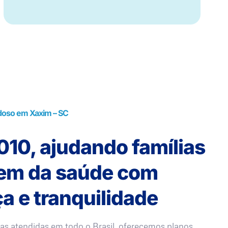
doso em Xaxim – SC
10, ajudando famílias
rem da saúde com
a e tranquilidade
as atendidas em todo o Brasil, oferecemos planos