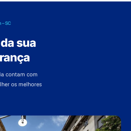
m – SC
 da sua
urança
lia contam com
lher os melhores