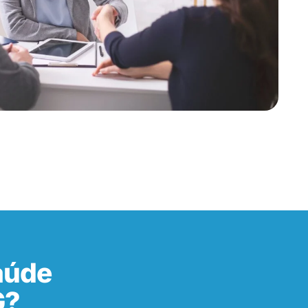
aúde
G?