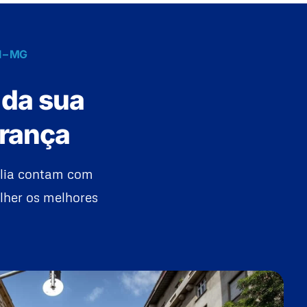
l – MG
 da sua
urança
ília contam com
lher os melhores