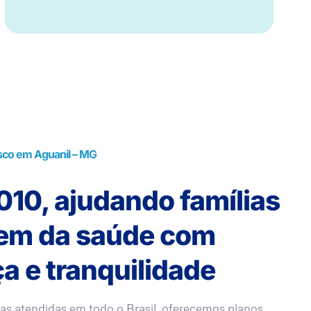
sco em Aguanil – MG
10, ajudando famílias
rem da saúde com
a e tranquilidade
as atendidas em todo o Brasil, oferecemos planos