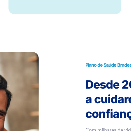
Plano de Saúde Brade
Desde 20
a cuida
confianç
Com milhares de vid