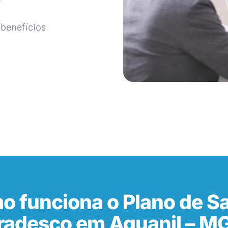
benefícios
o funciona o Plano de S
radesco em Aguanil – M