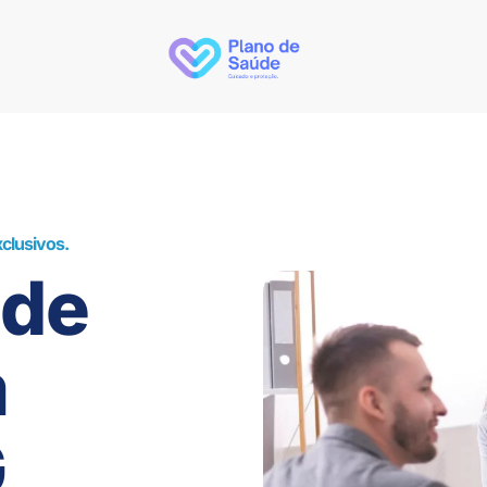
clusivos.
úde
m
G