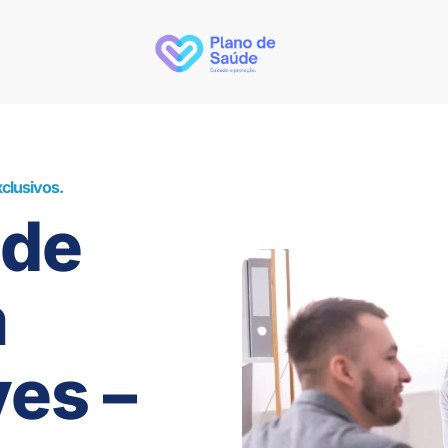
clusivos.
úde
m
es –