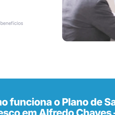
benefícios
o funciona o Plano de S
esco em Alfredo Chaves 