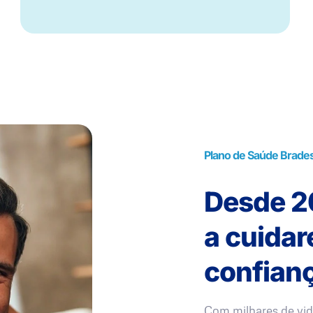
Plano de Saúde Brade
Desde 20
a cuida
confianç
Com milhares de vid