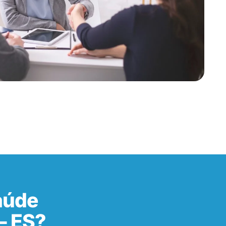
aúde
– ES?