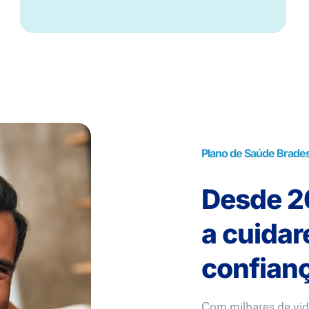
Plano de Saúde Brade
Desde 20
a cuida
confianç
Com milhares de vid