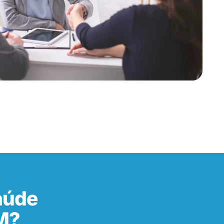
aúde
M?