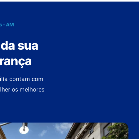
es – AM
 da sua
urança
ília contam com
lher os melhores