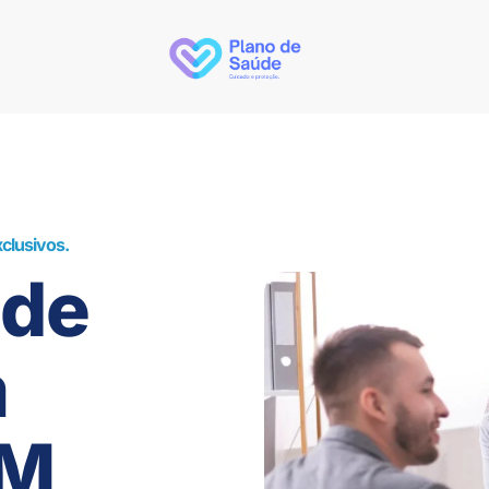
clusivos.
úde
m
AM