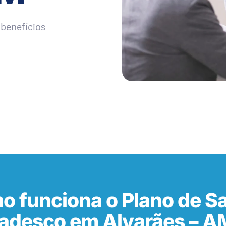
benefícios
o funciona o Plano de S
adesco em Alvarães – A