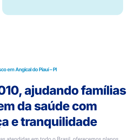
o em Angical do Piauí – PI
10, ajudando famílias
rem da saúde com
a e tranquilidade
as atendidas em todo o Brasil, oferecemos planos