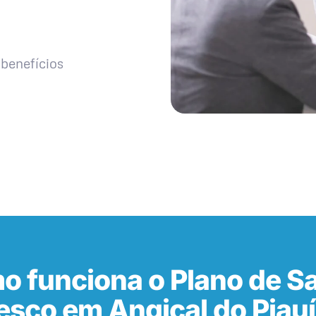
benefícios
o funciona o Plano de S
sco em Angical do Piauí 