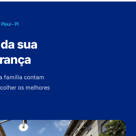
iauí – PI
 da sua
urança
a família contam
colher os melhores