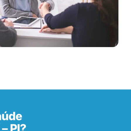
aúde
– PI?