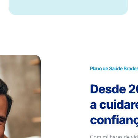
Plano de Saúde Bradesc
Desde 20
a cuida
confianç
Com milhares de vid