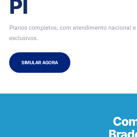
PI
Planos completos, com atendimento nacional e 
exclusivos.
SIMULAR AGORA
Com
Brade