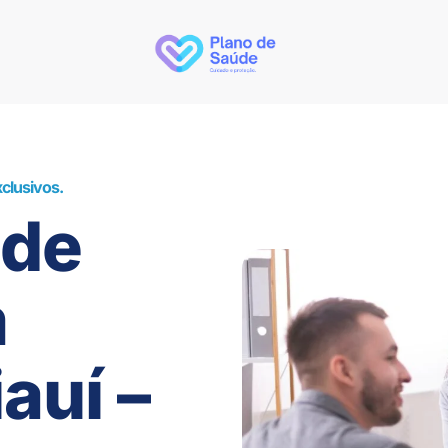
clusivos.
úde
m
auí –