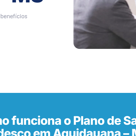
benefícios
o funciona o Plano de S
desco em Aquidauana –