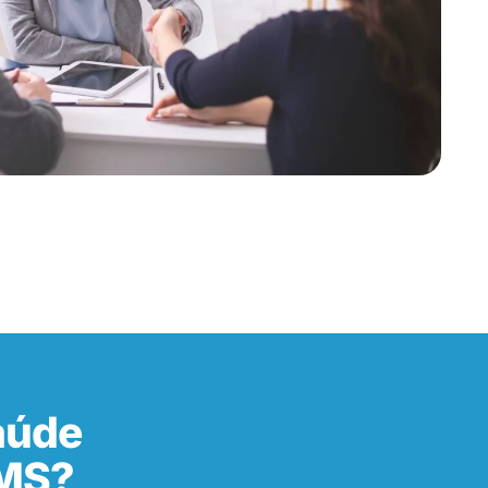
aúde
 MS?