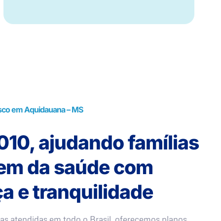
sco em Aquidauana – MS
10, ajudando famílias
rem da saúde com
a e tranquilidade
as atendidas em todo o Brasil, oferecemos planos