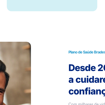
Plano de Saúde Brade
Desde 20
a cuida
confianç
Com milhares de vid