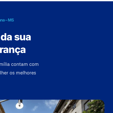
ana – MS
 da sua
urança
amília contam com
lher os melhores