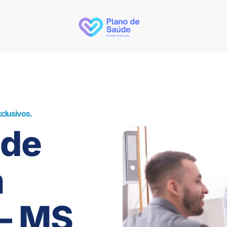
clusivos.
úde
m
– MS