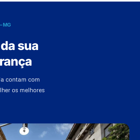
 – MG
 da sua
urança
lia contam com
lher os melhores