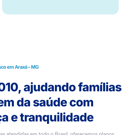
sco em Araxá – MG
10, ajudando famílias
rem da saúde com
a e tranquilidade
as atendidas em todo o Brasil, oferecemos planos