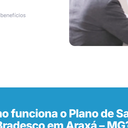
benefícios
o funciona o Plano de S
Bradesco em Araxá – MG