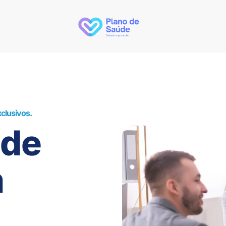
clusivos.
úde
m