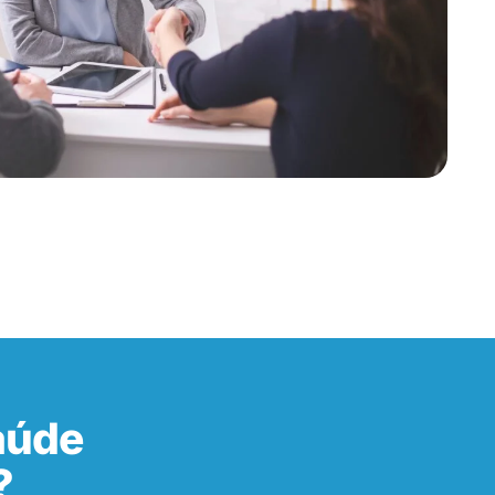
aúde
?