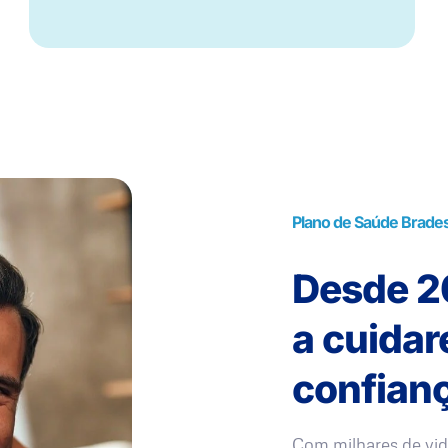
Plano de Saúde Brade
Desde 20
a cuida
confianç
Com milhares de vid