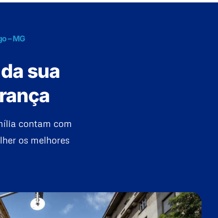
go – MG
 da sua
urança
mília contam com
lher os melhores