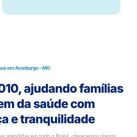
sco em Arceburgo – MG
10, ajudando famílias
rem da saúde com
a e tranquilidade
as atendidas em todo o Brasil, oferecemos planos