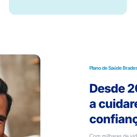
Plano de Saúde Brade
Desde 20
a cuida
confianç
Com milhares de vid