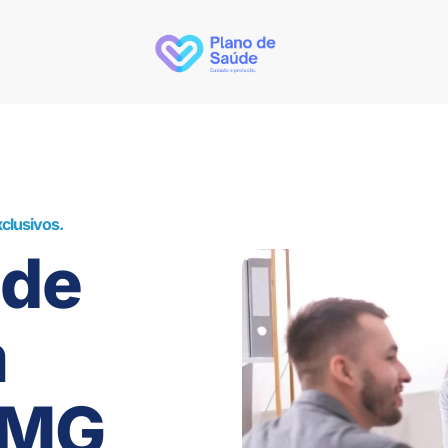
clusivos.
úde
m
 MG