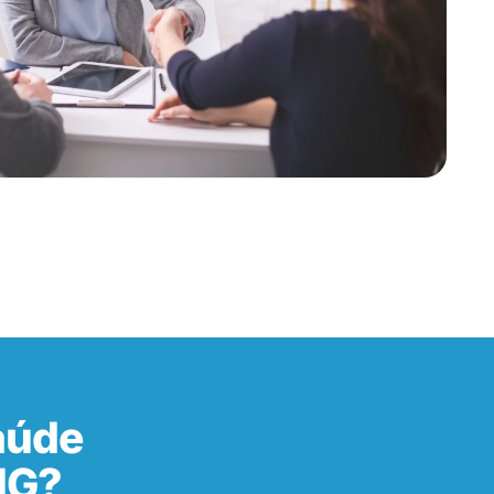
aúde
MG?