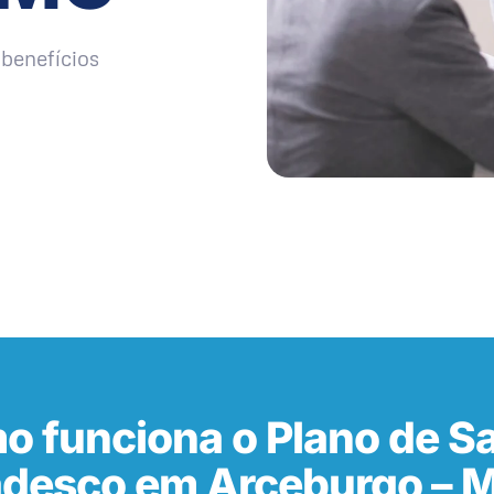
benefícios
o funciona o Plano de S
adesco em Arceburgo – 