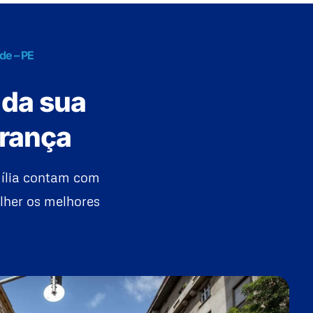
de – PE
 da sua
urança
mília contam com
lher os melhores