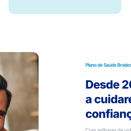
Plano de Saúde Brade
Desde 20
a cuida
confianç
Com milhares de vid