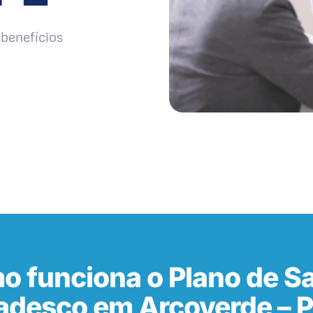
benefícios
o funciona o Plano de S
adesco em Arcoverde – 