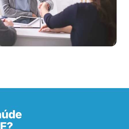
aúde
PE?