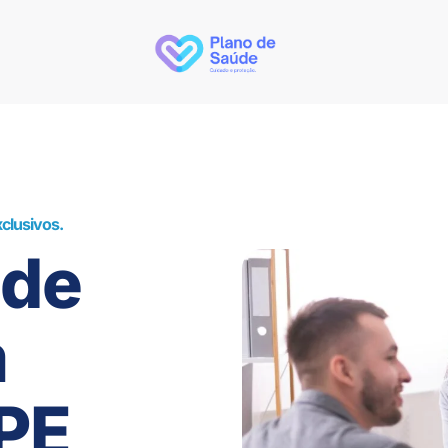
clusivos.
úde
m
 PE