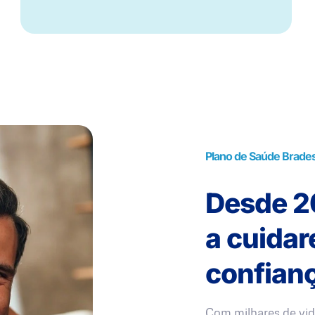
Plano de Saúde Brade
Desde 20
a cuida
confianç
Com milhares de vid