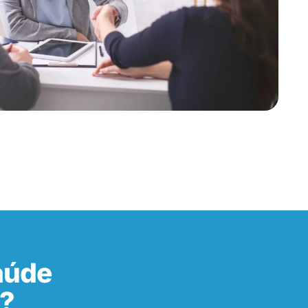
aúde
P?