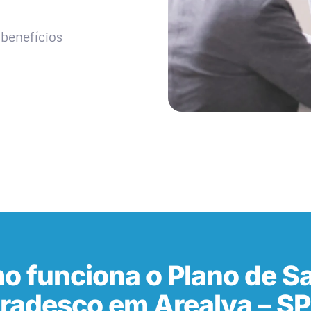
benefícios
o funciona o Plano de S
radesco em Arealva – S