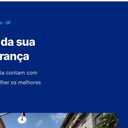
a – SP
 da sua
urança
lia contam com
lher os melhores