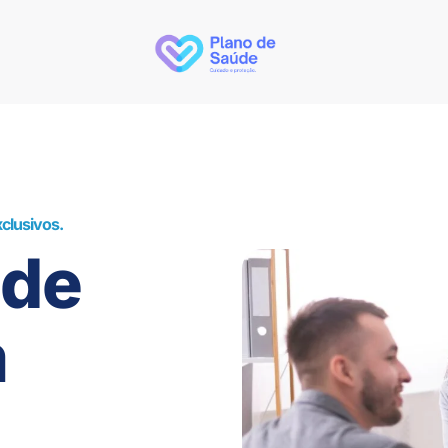
clusivos.
úde
m