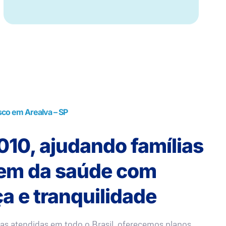
sco em Arealva – SP
10, ajudando famílias
rem da saúde com
a e tranquilidade
as atendidas em todo o Brasil, oferecemos planos