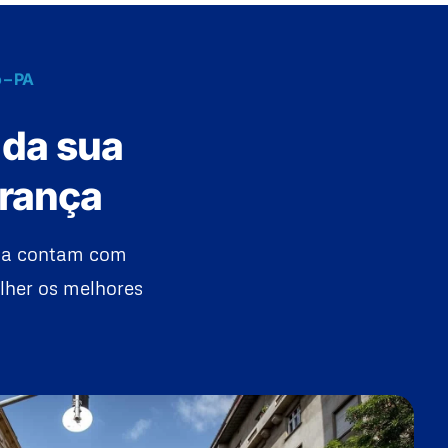
 – PA
 da sua
urança
lia contam com
lher os melhores