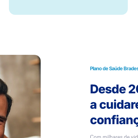
Plano de Saúde Brade
Desde 20
a cuida
confianç
Com milhares de vid