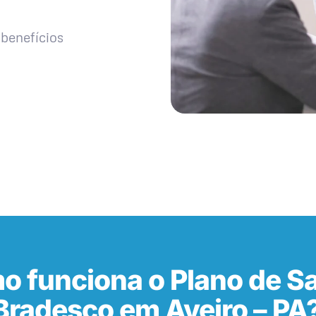
benefícios
o funciona o Plano de S
Bradesco em Aveiro – PA