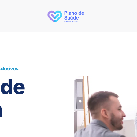
clusivos.
úde
m