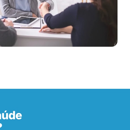
aúde
?