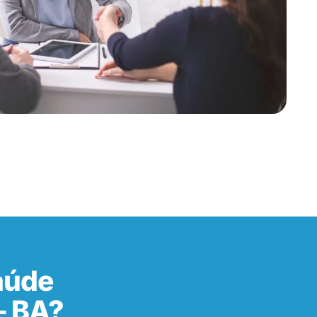
aúde
– BA?