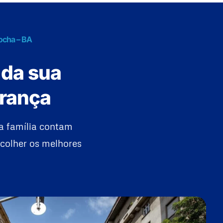
ocha – BA
 da sua
urança
a família contam
colher os melhores