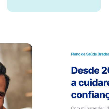
Plano de Saúde Brade
Desde 20
a cuida
confianç
Com milhares de vid