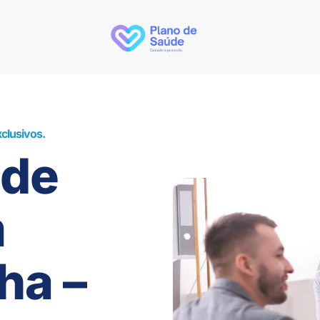
clusivos.
úde
m
ha –