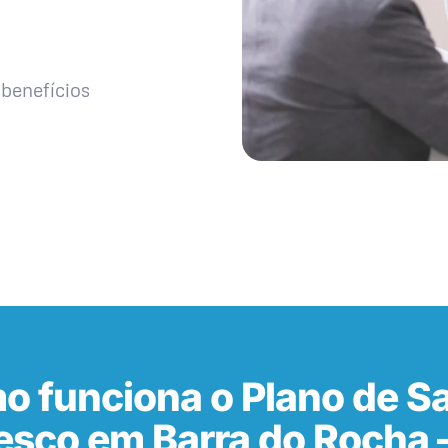
benefícios
o funciona o Plano de S
esco em Barra do Rocha 