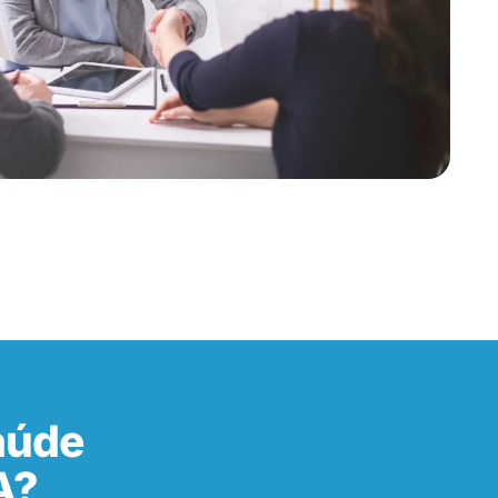
aúde
A?