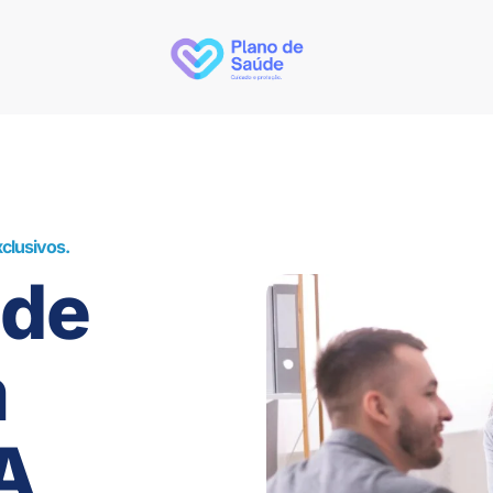
clusivos.
úde
m
A