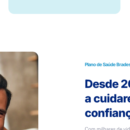
Plano de Saúde Brade
Desde 20
a cuida
confianç
Com milhares de vid