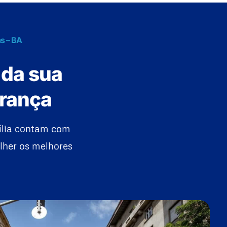
s – BA
 da sua
urança
ília contam com
lher os melhores