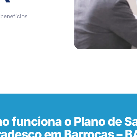
benefícios
o funciona o Plano de S
radesco em Barrocas – B