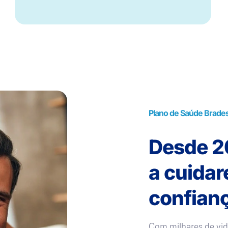
Plano de Saúde Brade
Desde 20
a cuida
confianç
Com milhares de vid