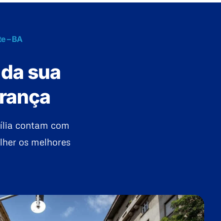
te – BA
 da sua
urança
ília contam com
lher os melhores