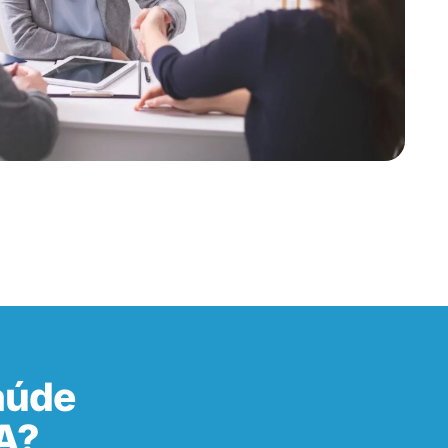
aúde
A?