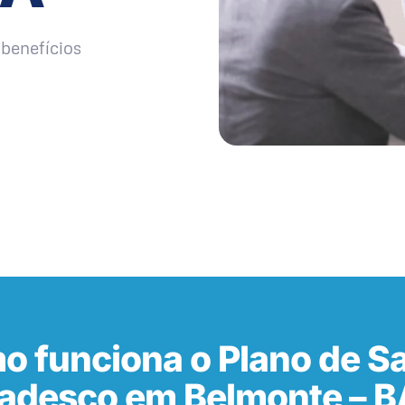
benefícios
o funciona o Plano de S
adesco em Belmonte – B