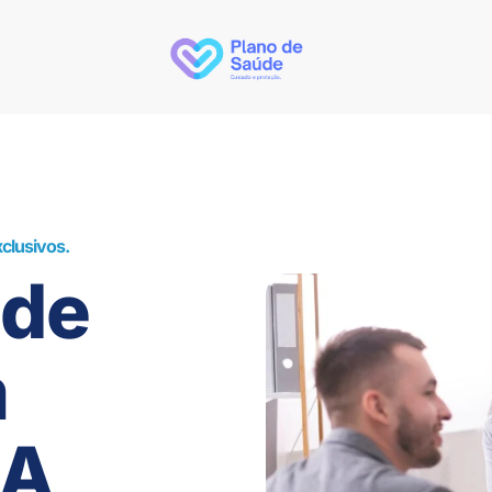
clusivos.
úde
m
BA