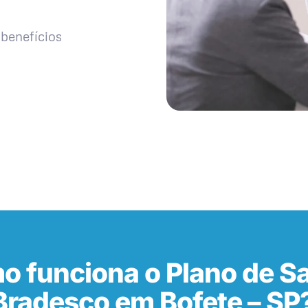
benefícios
o funciona o Plano de S
Bradesco em Bofete – SP