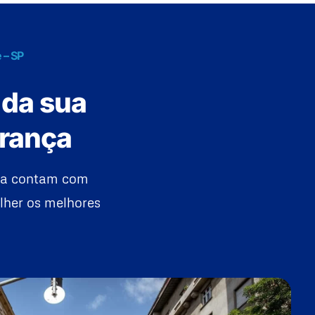
 – SP
 da sua
urança
lia contam com
lher os melhores