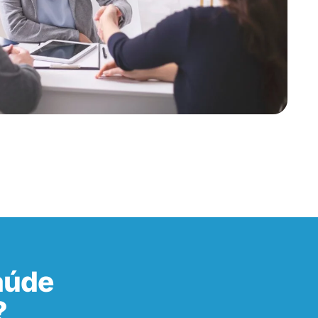
aúde
?