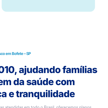
sco em Bofete – SP
10, ajudando famílias
rem da saúde com
a e tranquilidade
as atendidas em todo o Brasil, oferecemos planos