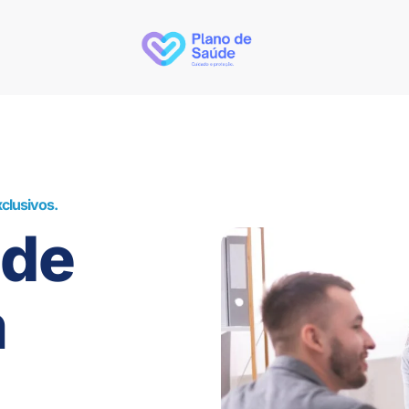
clusivos.
úde
m