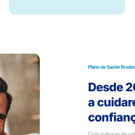
Plano de Saúde Brade
Desde 20
a cuida
confianç
Com milhares de vid