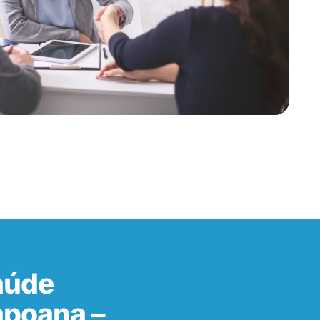
aúde
apoana –