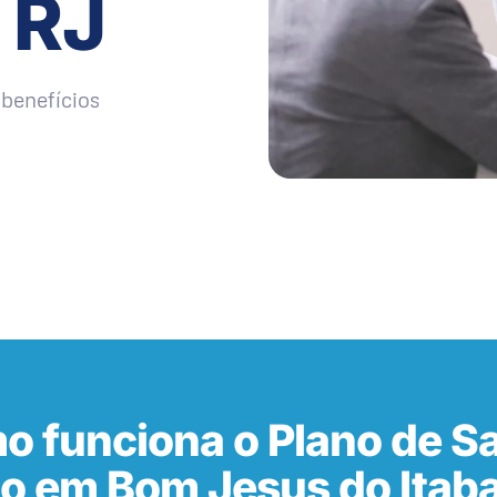
 RJ
benefícios
o funciona o Plano de S
o em Bom Jesus do Itab