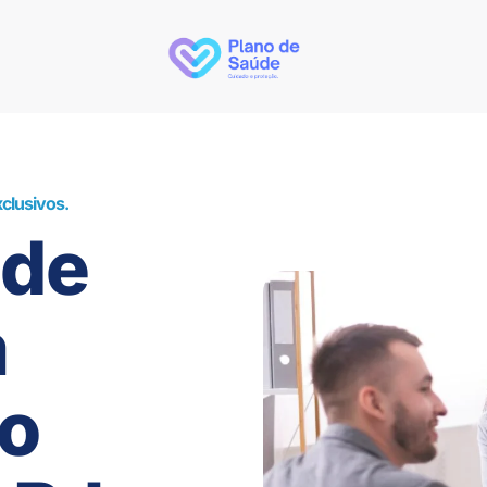
clusivos.
úde
m
o