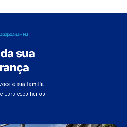
tabapoana – RJ
 da sua
urança
ocê e sua família
e para escolher os