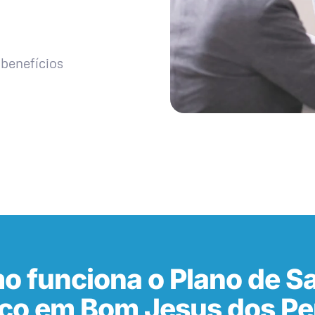
benefícios
o funciona o Plano de S
co em Bom Jesus dos Pe