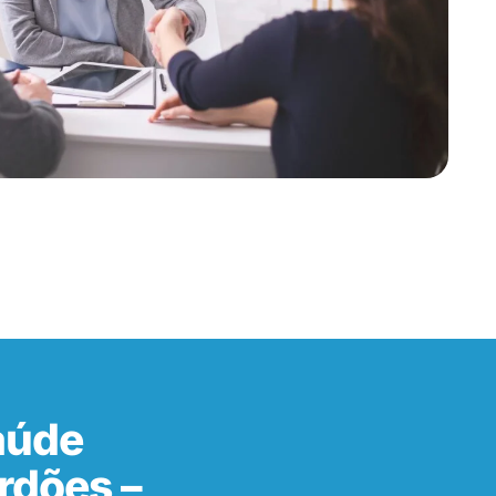
aúde
rdões –