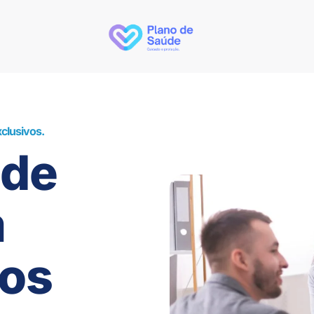
clusivos.
úde
m
os