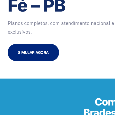
Fé – PB
Planos completos, com atendimento nacional e 
exclusivos.
SIMULAR AGORA
Com
Brades