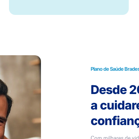
Plano de Saúde Brades
Desde 20
a cuida
confianç
Com milhares de vid