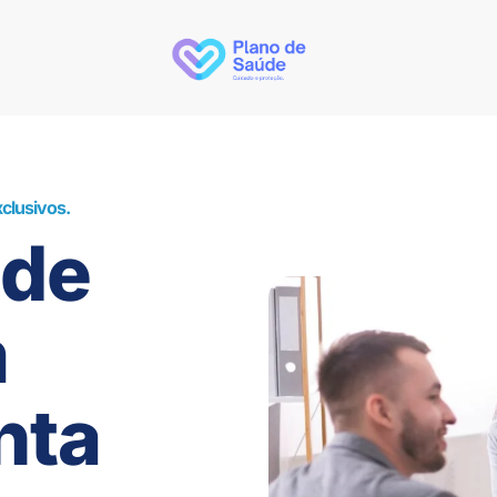
clusivos.
úde
m
nta