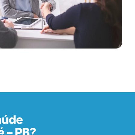
aúde
é – PB?