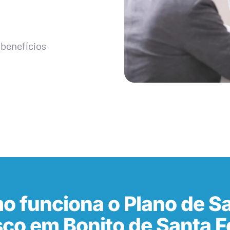
benefícios
o funciona o Plano de S
co em Bonito de Santa F