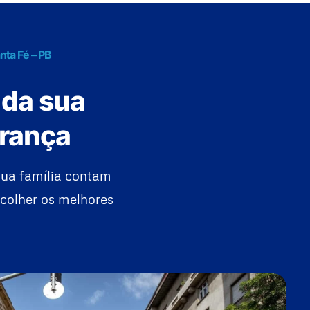
nta Fé – PB
 da sua
urança
sua família contam
colher os melhores