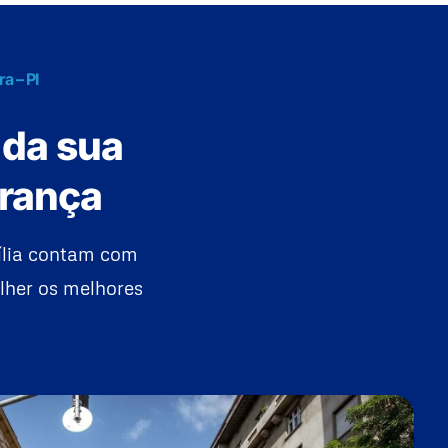
a – PI
 da sua
urança
ília contam com
lher os melhores