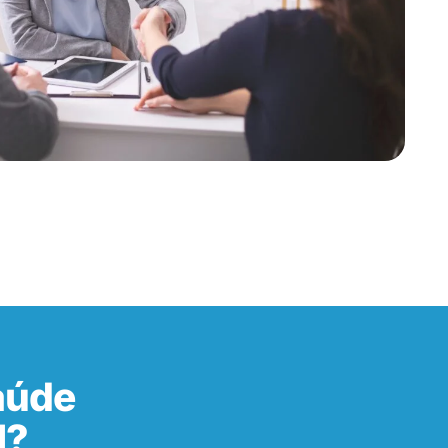
aúde
I?