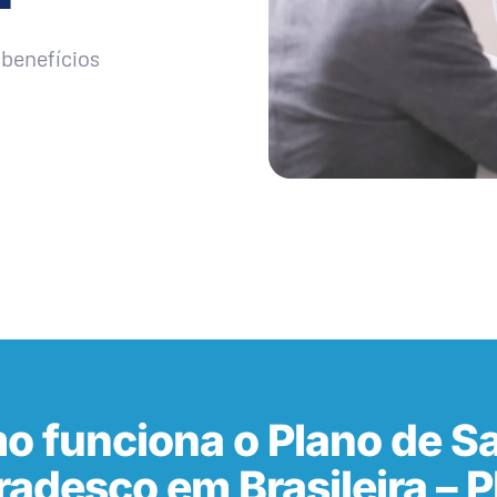
benefícios
o funciona o Plano de S
radesco em Brasileira – P