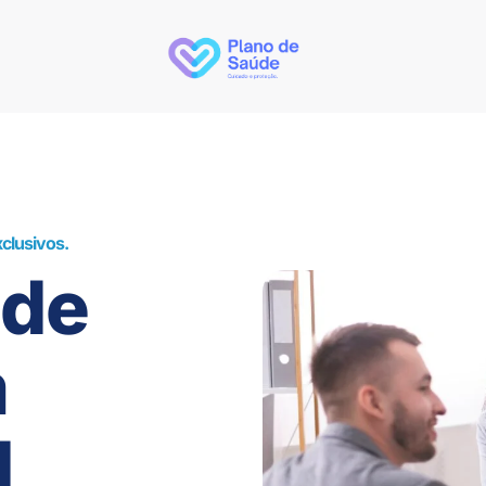
clusivos.
úde
m
I