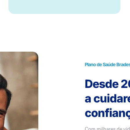
Plano de Saúde Brade
Desde 20
a cuida
confianç
Com milhares de vid