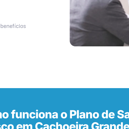
benefícios
o funciona o Plano de S
co em Cachoeira Grande