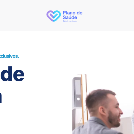
clusivos.
úde
m