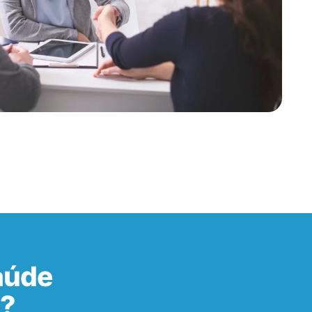
aúde
S?