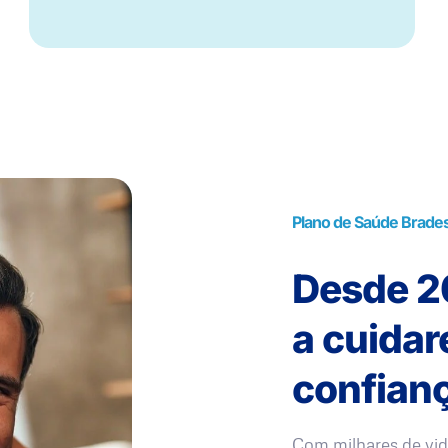
Plano de Saúde Brade
Desde 20
a cuida
confianç
Com milhares de vid