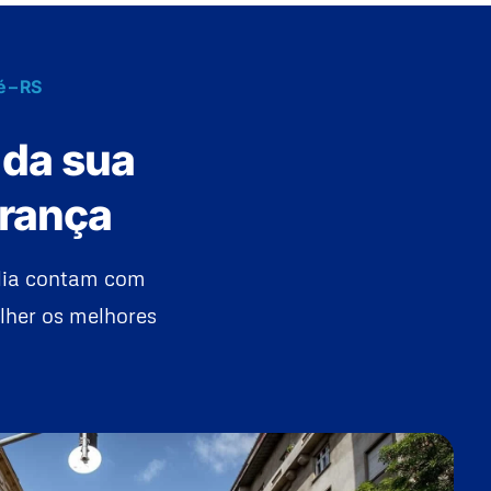
é – RS
 da sua
urança
ília contam com
lher os melhores