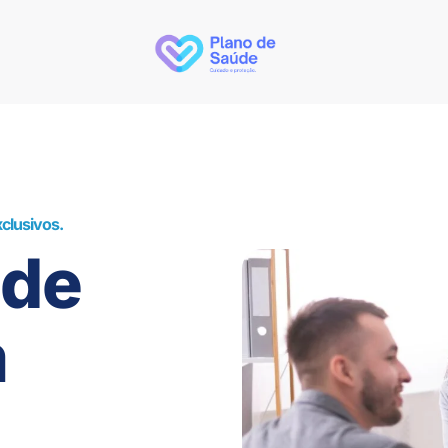
clusivos.
úde
m