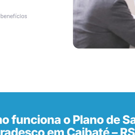
benefícios
o funciona o Plano de S
radesco em Caibaté – R