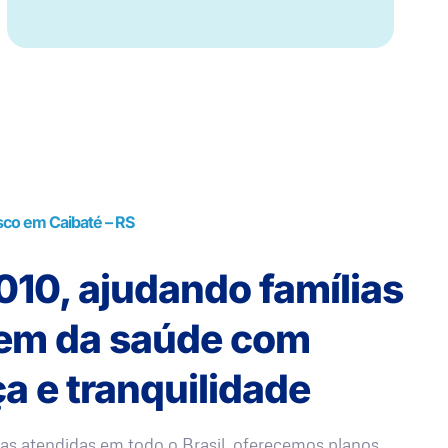
sco em Caibaté – RS
10, ajudando famílias
rem da saúde com
a e tranquilidade
as atendidas em todo o Brasil, oferecemos planos