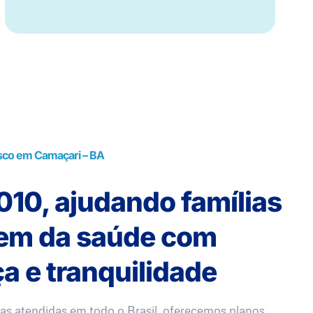
sco em Camaçari – BA
10, ajudando famílias
rem da saúde com
a e tranquilidade
as atendidas em todo o Brasil, oferecemos planos