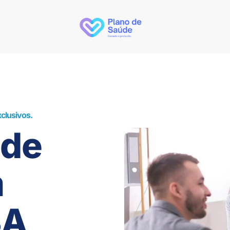
clusivos.
úde
m
BA