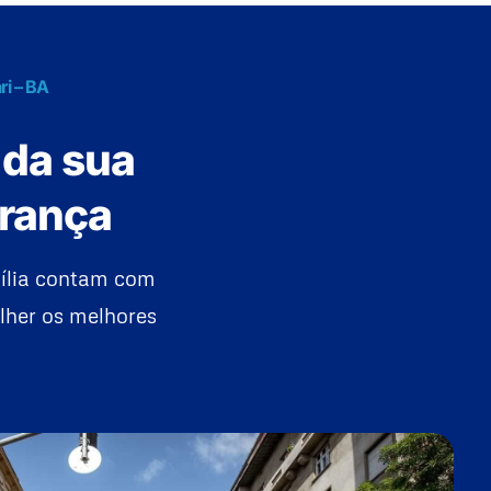
ri – BA
 da sua
urança
ília contam com
lher os melhores