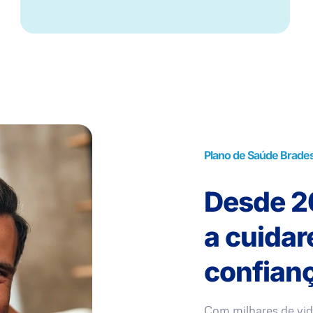
Plano de Saúde Brade
Desde 20
a cuida
confianç
Com milhares de vid