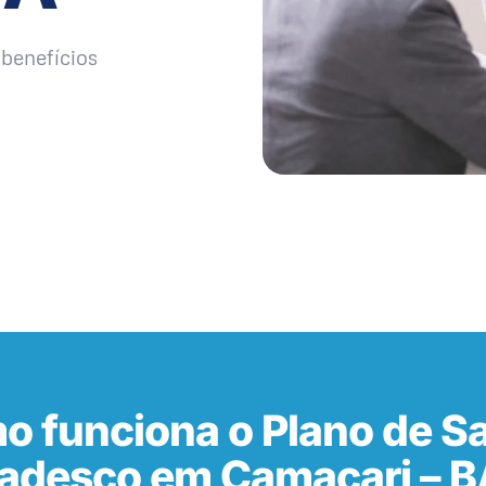
benefícios
o funciona o Plano de S
adesco em Camaçari – B