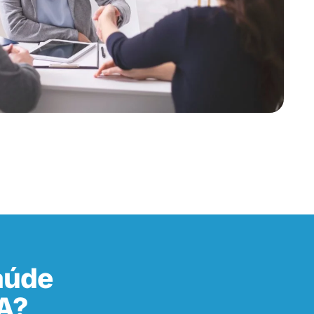
aúde
A?