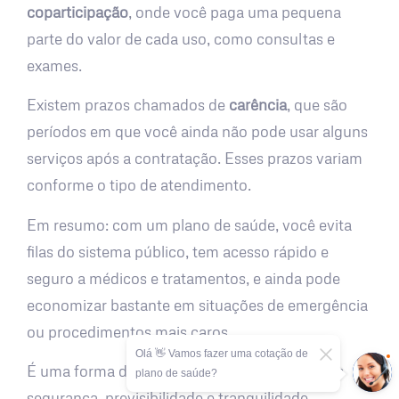
coparticipação
, onde você paga uma pequena
parte do valor de cada uso, como consultas e
exames.
Existem prazos chamados de
carência
, que são
períodos em que você ainda não pode usar alguns
serviços após a contratação. Esses prazos variam
conforme o tipo de atendimento.
Em resumo: com um plano de saúde, você evita
filas do sistema público, tem acesso rápido e
seguro a médicos e tratamentos, e ainda pode
economizar bastante em situações de emergência
ou procedimentos mais caros.
Olá 👋 Vamos fazer uma cotação de
É uma forma de cuidar da sua saúde com mais
plano de saúde?
segurança, previsibilidade e tranquilidade.