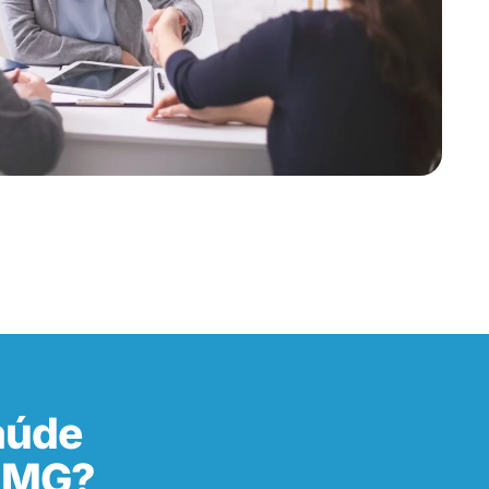
aúde
– MG?