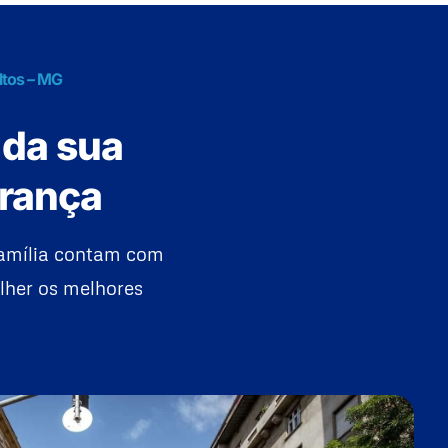
ltos – MG
 da sua
urança
família contam com
lher os melhores