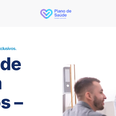
clusivos.
úde
m
s –