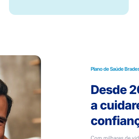
Plano de Saúde Brade
Desde 20
a cuida
confianç
Com milhares de vid