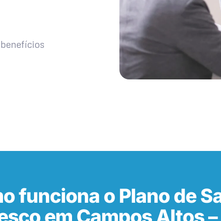
benefícios
o funciona o Plano de S
esco em Campos Altos 