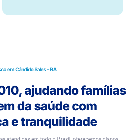
sco em Cândido Sales – BA
10, ajudando famílias
rem da saúde com
a e tranquilidade
as atendidas em todo o Brasil, oferecemos planos