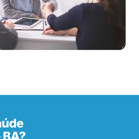
aúde
– BA?