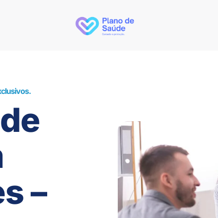
clusivos.
úde
m
s –