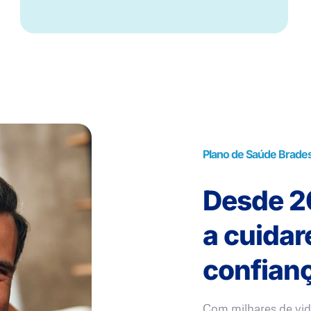
Plano de Saúde Brade
Desde 20
a cuida
confianç
Com milhares de vid