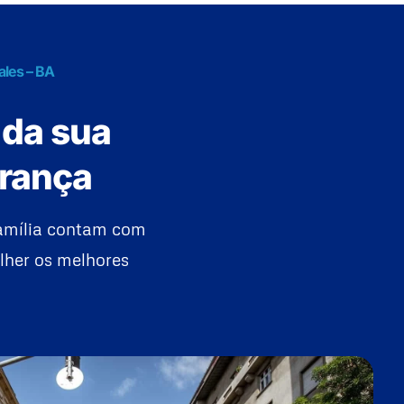
ales – BA
 da sua
urança
família contam com
lher os melhores