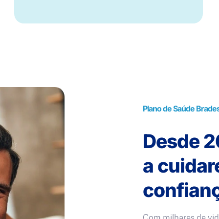
Plano de Saúde Brade
Desde 20
a cuida
confianç
Com milhares de vid