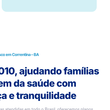
sco em Correntina – BA
10, ajudando famílias
rem da saúde com
a e tranquilidade
as atendidas em todo o Brasil, oferecemos planos