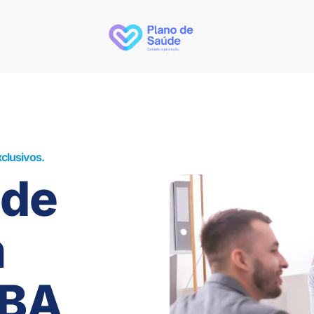
clusivos.
úde
m
 BA