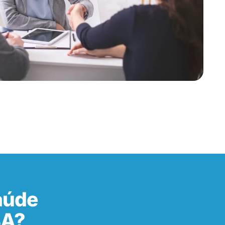
aúde
BA?