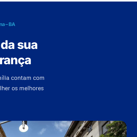
na – BA
 da sua
urança
mília contam com
lher os melhores