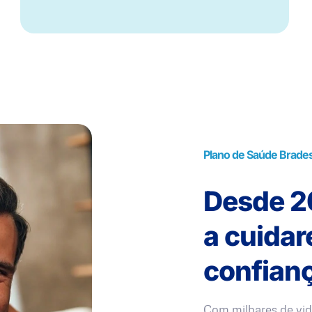
Plano de Saúde Brade
Desde 20
a cuida
confianç
Com milhares de vid