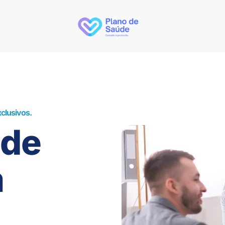
clusivos.
úde
m