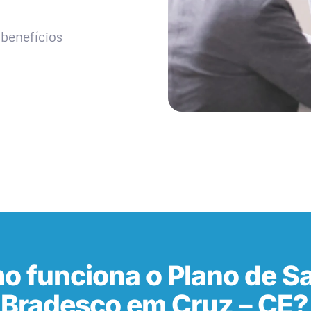
benefícios
o funciona o Plano de S
Bradesco em Cruz – CE?