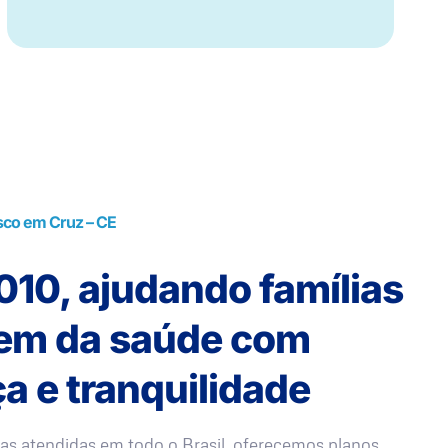
sco em Cruz – CE
10, ajudando famílias
rem da saúde com
a e tranquilidade
as atendidas em todo o Brasil, oferecemos planos