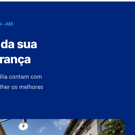
á – AM
 da sua
urança
ília contam com
lher os melhores