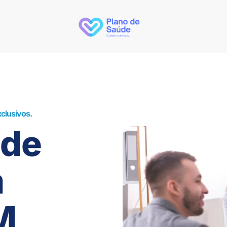
clusivos.
úde
m
M