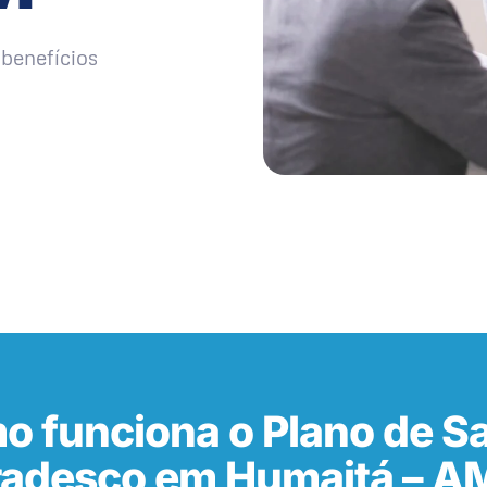
benefícios
o funciona o Plano de S
radesco em Humaitá – A