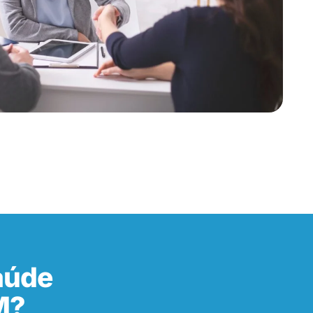
aúde
M?