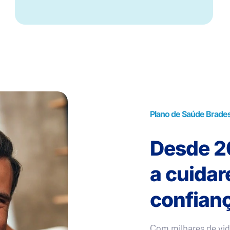
Plano de Saúde Brade
Desde 20
a cuida
confianç
Com milhares de vid