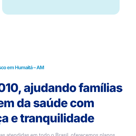
sco em Humaitá – AM
10, ajudando famílias
rem da saúde com
a e tranquilidade
as atendidas em todo o Brasil, oferecemos planos