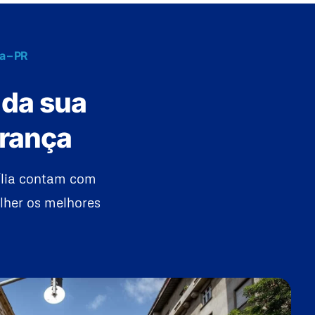
a – PR
 da sua
urança
ília contam com
lher os melhores