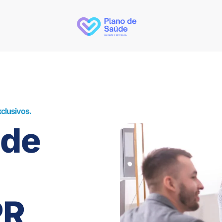
clusivos.
úde
PR