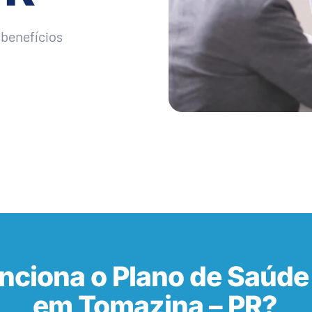
benefícios
nciona o Plano de Saúde
em Tomazina – PR?