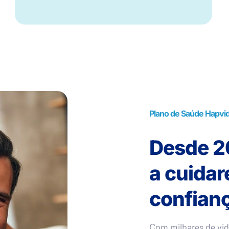
Plano de Saúde Hapvi
Desde 20
a cuida
confianç
Com milhares de vid