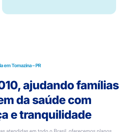
da em Tomazina – PR
10, ajudando famílias
rem da saúde com
a e tranquilidade
as atendidas em todo o Brasil, oferecemos planos